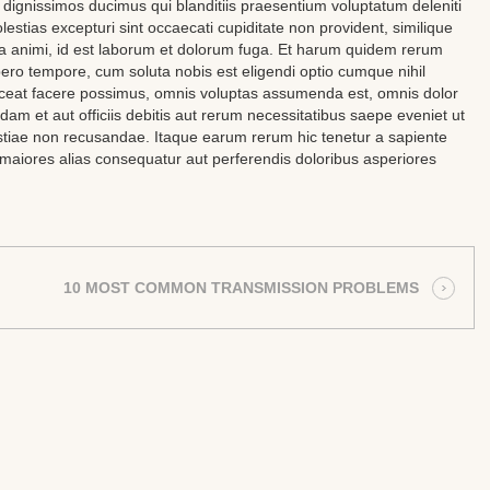
 dignissimos ducimus qui blanditiis praesentium voluptatum deleniti
estias excepturi sint occaecati cupiditate non provident, similique
itia animi, id est laborum et dolorum fuga. Et harum quidem rerum
libero tempore, cum soluta nobis est eligendi optio cumque nihil
ceat facere possimus, omnis voluptas assumenda est, omnis dolor
m et aut officiis debitis aut rerum necessitatibus saepe eveniet ut
estiae non recusandae. Itaque earum rerum hic tenetur a sapiente
s maiores alias consequatur aut perferendis doloribus asperiores
10 MOST COMMON TRANSMISSION PROBLEMS