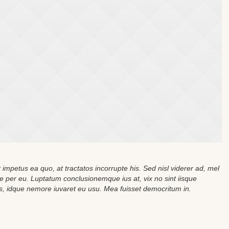
 impetus ea quo, at tractatos incorrupte his. Sed nisl viderer ad, mel
sae per eu. Luptatum conclusionemque ius at, vix no sint iisque
s, idque nemore iuvaret eu usu. Mea fuisset democritum in.