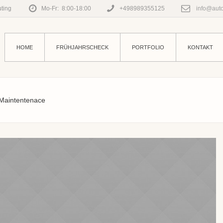
ting
Mo-Fr: 8:00-18:00
+498989355125
info@auto
HOME
FRÜHJAHRSCHECK
PORTFOLIO
KONTAKT
Maintentenace