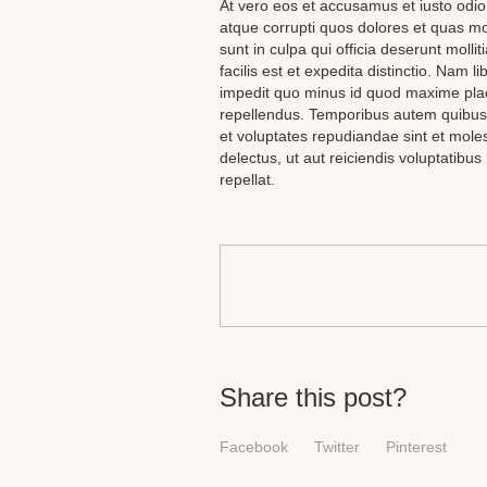
At vero eos et accusamus et iusto odio
atque corrupti quos dolores et quas mol
sunt in culpa qui officia deserunt moll
facilis est et expedita distinctio. Nam 
impedit quo minus id quod maxime pla
repellendus. Temporibus autem quibusda
et voluptates repudiandae sint et mol
delectus, ut aut reiciendis voluptatibu
repellat.
Share this post?
Facebook
Twitter
Pinterest