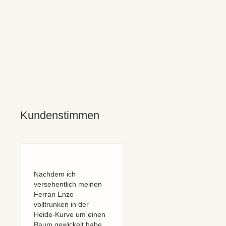
Kundenstimmen
Nachdem ich
Um wieder den
versehentlich meinen
kompletten Durchblick
Ferrari Enzo
zu bekommen, habe
volltrunken in der
ich die
Heide-Kurve um einen
Windschutzscheibe
Baum gewickelt habe,
meines Fiat 500 mit