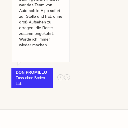
war das Team von
einem Glitzi Schwamm
Automobile Hipp sofort
und Seifenlauge
zur Stelle und hat, ohne
behandelt. Die KFZ
groß
Aufsehen zu
Meisterwerkstatt
erregen, die Reste
Automobile Hipp hat
zusammengekehrt.
dann den Austausch
Würde ich immer
der Frontscheibe
wieder machen.
schnell und
unkompliziert ausgeführt.
DON PROMILLO
Fass ohne Boden
MANDY MURKS
Ltd.
Hausfrau