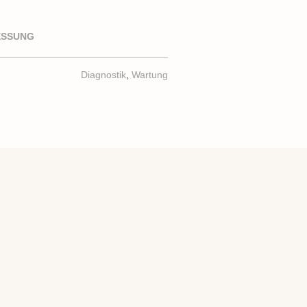
ESSUNG
OLDTIMER-SERVICE
Diagnostik
,
Wartung