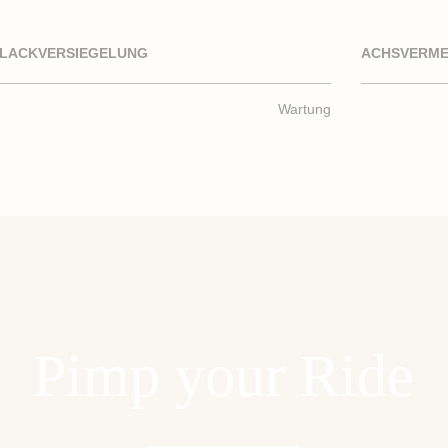
LACKVERSIEGELUNG
ACHSVERM
Wartung
Pimp your Ride