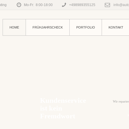
ting
Mo-Fr: 8:00-18:00
+498989355125
info@auto
HOME
FRÜHJAHRSCHECK
PORTFOLIO
KONTAKT
Kundenservice
Wir reparieren alle Fabr
ist kein
Fremdwort
Kontaktieren S